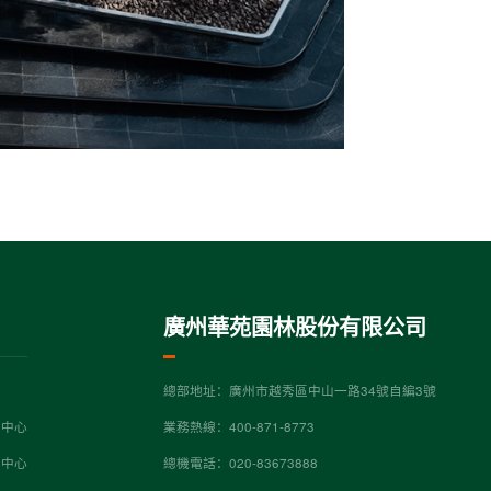
廣州華苑園林股份有限公司
總部地址：廣州市越秀區中山一路34號自編3號
營中心
業務熱線：400-871-8773
營中心
總機電話：020-83673888