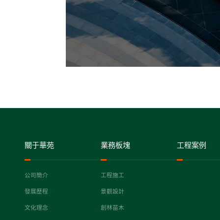
關于華苑
業務板塊
工程案例
公司簡介
工程施工
發展歷程
景觀設計
文化理念
創林苗木