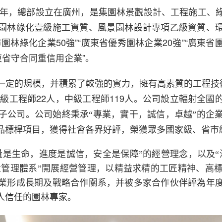
95年，總部設立在廣州，是集園林景觀設計、工程施工、
園林綠化壹級施工資質、風景園林設計專項乙級資質、
林綠化企業50強”“廣東省優秀園林企業20強”“廣東省園
東省守合同重信用企業”。
一定的規模，并積累了較強的實力，擁有高素質的工程技術
級工程師22人，中級工程師119人。
公司設立輻射全國
子公司。
公司始終秉承“專業，實干，誠信，卓越”的企
品標桿項目，獲得社會各界好評，榮獲眾多國家級、省市
量是生命，進度是誠信，安全是保障”的經營理念，以及“
015質量管理體系”開展經營管理，以精益求精的工匠精神
業形成長期及戰略合作關系，并被多家合作伙伴評為年
人信任的園林專家。