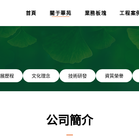
首頁
關于華苑
業務板塊
工程案
展歷程
文化理念
技術研發
資質榮譽
公司簡介