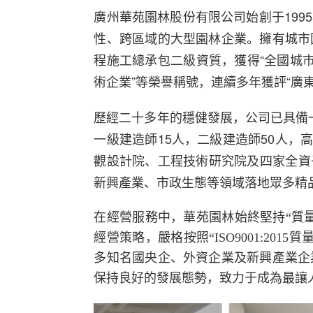
廣州華苑園林股份有限公司始創于19
性、跨區域的大型園林企業。擁有城市
程施工總承包二級資質，獲得“全國城市園
術企業”等榮譽稱號，連續多年獲評“廣
歷經二十多年的穩健發展，公司已具備
一級建造師15人，二級建造師50人，高
觀設計院、工程技術研究院及四家全資
新興產業、市政生態等領域落地眾多精
在經營服務中，華苑園林始終堅持“質
經營策略，嚴格按照“ISO9001:2
多知名國央企、外資企業及新興產業企
保持良好的發展態勢，致力于成為最讓