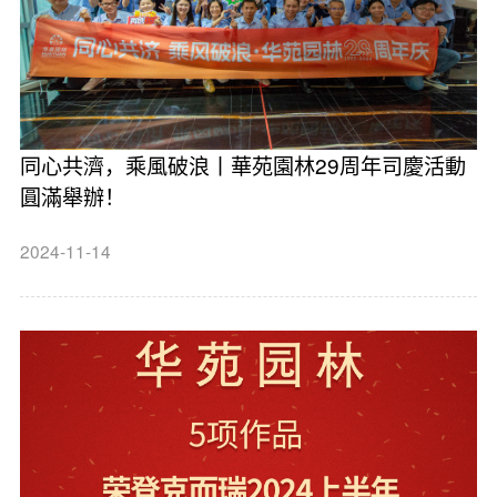
同心共濟，乘風破浪丨華苑園林29周年司慶活動
圓滿舉辦！
2024-11-14